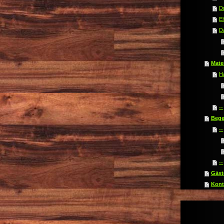
D
El
D
Mater
H
--
Beg
--
--
Gäst
Kont