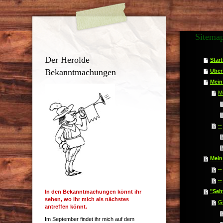
Sitema
Der Herolde
Start
Bekanntmachungen
Über
Mein
Me
--
Mein
--
--
"Seht
In den Bekanntmachungen könnt ihr
sehen, wo ihr mich als nächstes
G
antreffen könnt.
Im September findet ihr mich auf dem