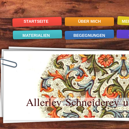
STARTSEITE
ÜBER MICH
ME
MATERIALIEN
BEGEGNUNGEN
Allerley Schneiderey u