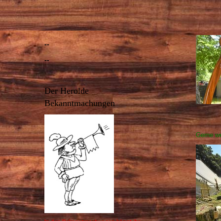
--
--
Der Herolde
Bekanntmachungen
Gerne we