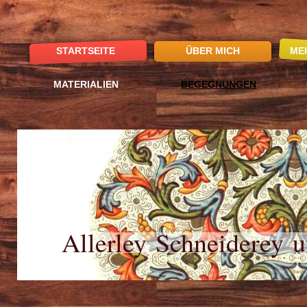
STARTSEITE
ÜBER MICH
ME
MATERIALIEN
BEGEGNUNGEN
Allerley Schneiderey u