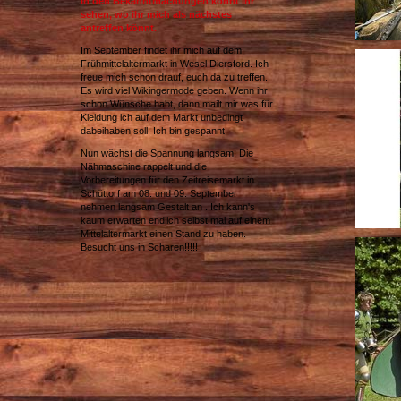
In den Bekanntmachungen könnt ihr
sehen, wo ihr mich als nächstes
antreffen könnt.
Im September findet ihr mich auf dem
Frühmittelaltermarkt in Wesel Diersford. Ich
freue mich schon drauf, euch da zu treffen.
Es wird viel Wikingermode geben. Wenn ihr
schon Wünsche habt, dann mailt mir was für
Kleidung ich auf dem Markt unbedingt
dabeihaben soll. Ich bin gespannt.
Nun wächst die Spannung langsam! Die
Nähmaschine rappelt und die
Vorbereitungen für den Zeitreisemarkt in
Schüttorf am 08. und 09. September
nehmen langsam Gestalt an . Ich kann's
kaum erwarten endlich selbst mal auf einem
Mittelaltermarkt einen Stand zu haben.
Besucht uns in Scharen!!!!!