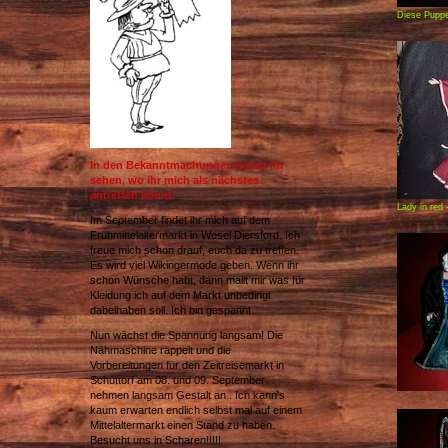
Diese Puppe 
In den Bekanntmachungen könnt ihr
sehen, wo ihr mich als nächstes
antreffen könnt.
Lady in red -
Im September findet ihr mich auf dem
Frühmittelaltermarkt in Wesel Diersford. Ich
freue mich schon drauf, euch da zu treffen.
Es wird viel Wikingermode geben. Wenn ihr
schon Wünsche habt, dann mailt mir was für
Kleidung ich auf dem Markt unbedingt
dabeihaben soll. Ich bin gespannt.
Nun wächst die Spannung langsam! Die
Nähmaschine rappelt und die
Vorbereitungen für den Zeitreisemarkt in
Schüttorf am 08. und 09. September
nehmen langsam Gestalt an . Ich kann's
kaum erwarten endlich selbst mal auf einem
Mittelaltermarkt einen Stand zu haben.
Besucht uns in Scharen!!!!!