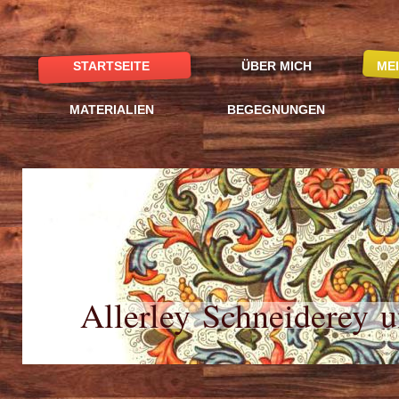
STARTSEITE
ÜBER MICH
ME
MATERIALIEN
BEGEGNUNGEN
Allerley Schneiderey u