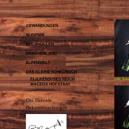
GEWANDUNGEN
SLEIPNIR
BUCHHÜLLEN
DRACHENLAND
ELFENWELT
DAS KLEINE KÖNIGREICH
FLICKENSUSES REICH
Celtic Barbi
MACEOS HOFSTAAT
Der Herolde
Bekanntmachungen