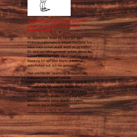
In den Bekanntmachungen könnt ihr
sehen, wo ihr mich als nächstes
antreffen könnt.
Im September findet ihr mich auf dem
Frühmittelaltermarkt in Wesel Diersford. Ich
freue mich schon drauf, euch da zu treffen.
Es wird viel Wikingermode geben. Wenn ihr
schon Wünsche habt, dann mailt mir was für
Kleidung ich auf dem Markt unbedingt
dabeihaben soll. Ich bin gespannt.
Nun wächst die Spannung langsam! Die
Nähmaschine rappelt und die
Vorbereitungen für den Zeitreisemarkt in
Schüttorf am 08. und 09. September
nehmen langsam Gestalt an . Ich kann's
kaum erwarten endlich selbst mal auf einem
Mittelaltermarkt einen Stand zu haben.
Besucht uns in Scharen!!!!!