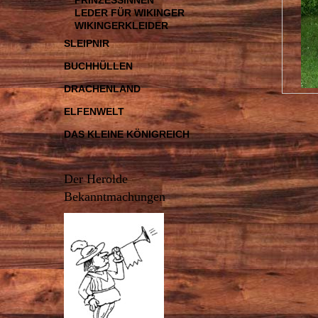
PRINZESSINNEN
LEDER FÜR WIKINGER
WIKINGERKLEIDER
SLEIPNIR
BUCHHÜLLEN
DRACHENLAND
ELFENWELT
DAS KLEINE KÖNIGREICH
Der Herolde
Bekanntmachungen