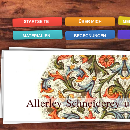
STARTSEITE
ÜBER MICH
ME
MATERIALIEN
BEGEGNUNGEN
Allerley Schneiderey u