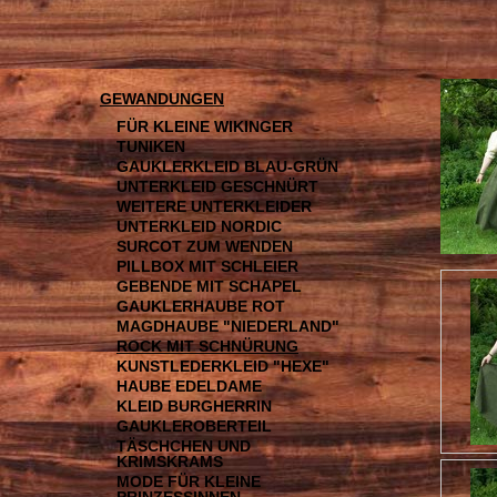
GEWANDUNGEN
FÜR KLEINE WIKINGER
TUNIKEN
GAUKLERKLEID BLAU-GRÜN
UNTERKLEID GESCHNÜRT
WEITERE UNTERKLEIDER
UNTERKLEID NORDIC
SURCOT ZUM WENDEN
PILLBOX MIT SCHLEIER
GEBENDE MIT SCHAPEL
GAUKLERHAUBE ROT
MAGDHAUBE "NIEDERLAND"
ROCK MIT SCHNÜRUNG
KUNSTLEDERKLEID "HEXE"
HAUBE EDELDAME
KLEID BURGHERRIN
GAUKLEROBERTEIL
TÄSCHCHEN UND
KRIMSKRAMS
MODE FÜR KLEINE