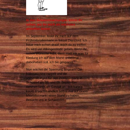
In den Bekanntmachungen könnt ihr
sehen, wo ihr mich als nächstes
antreffen könnt.
Im September findet ihr mich auf dem
Frühmittelaltermarkt in Wesel Diersford. Ich
freue mich schon drauf, euch da zu treffen.
Es wird viel Wikingermode geben. Wenn ihr
schon Wünsche habt, dann mailt mir was für
Kleidung ich auf dem Markt unbedingt
dabeihaben soll. Ich bin gespannt.
Nun wächst die Spannung langsam! Die
Nähmaschine rappelt und die
Vorbereitungen für den Zeitreisemarkt in
Schüttorf am 08. und 09. September
nehmen langsam Gestalt an . Ich kann's
kaum erwarten endlich selbst mal auf einem
Mittelaltermarkt einen Stand zu haben.
Besucht uns in Scharen!!!!!