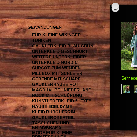
GEWANDUNGEN
FÜR KLEINE WIKINGER
TUNIKEN
GAUKLERKLEID BLAU-GRÜN
UNTERKLEID GESCHNÜRT
WEITERE UNTERKLEIDER
UNTERKLEID NORDIC
SURCOT ZUM WENDEN
PILLBOX MIT SCHLEIER
Sehr ede
GEBENDE MIT SCHAPEL
GAUKLERHAUBE ROT
MAGDHAUBE "NIEDERLAND"
ROCK MIT SCHNÜRUNG
KUNSTLEDERKLEID "HEXE"
HAUBE EDELDAME
KLEID BURGHERRIN
GAUKLEROBERTEIL
TÄSCHCHEN UND
KRIMSKRAMS
MODE FÜR KLEINE